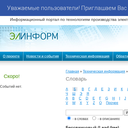
Уважаемые пользователи! Приглашаем Вас 
Информационный портал по технологиям производства элект
О проекте
Новости и события
Техническая информация
Обратн
Главная
»
Техническая информация
Скоро!
Словарь
Событий нет.
А
Б
В
Г
Д
Е
З
И
К
Ч
Ш
Э
Я
A
B
C
D
E
F
G
H
I
J
V
W
X
Y
Z
О
Прочее
- в словах
- в описаниях
Бессвинцовый (Lead-free)