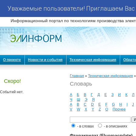
Уважаемые пользователи! Приглашаем Вас 
Информационный портал по технологиям производства элект
О проекте
Новости и события
Техническая информация
Обратн
Главная
»
Техническая информация
Скоро!
Словарь
Событий нет.
А
Б
В
Г
Д
Е
З
И
К
Л
Ч
Ш
Э
Я
A
B
C
D
E
F
G
H
I
J
V
W
X
Y
Z
О
Прочее
- в словах
- в описаниях
Фторакрилат (Fluoroacrylate)