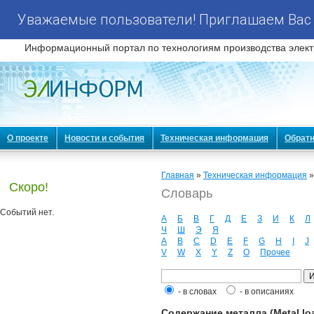
Уважаемые пользователи! Приглашаем Вас 
Информационный портал по технологиям производства элект
О проекте
Новости и события
Техническая информация
Обратн
Главная
»
Техническая информация
Скоро!
Словарь
Событий нет.
А
Б
В
Г
Д
Е
З
И
К
Л
Ч
Ш
Э
Я
A
B
C
D
E
F
G
H
I
J
V
W
X
Y
Z
О
Прочее
- в словах
- в описаниях
Содержание металла (Metal lo