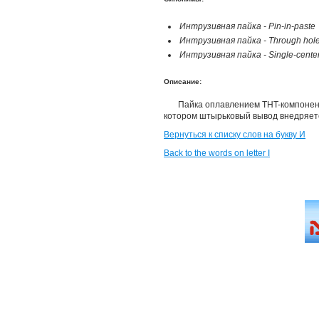
Интрузивная пайка - Pin-in-paste
Интрузивная пайка - Through hole
Интрузивная пайка - Single-center 
Описание:
Пайка оплавлением THT-компонент
котором штырьковый вывод внедряетс
Вернуться к списку слов на букву И
Back to the words on letter I