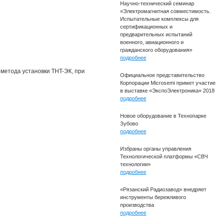
Научно-технический семинар
«Электромагнитная совместимость.
Испытательные комплексы для
сертификационных и
предварительных испытаний
военного, авиационного и
гражданского оборудования»
подробнее
метода установки THT-ЭК, при
Официальное представительство
Корпорации Microsemi примет участие
в выставке «ЭкспоЭлектроника» 2018
подробнее
Новое оборудование в Технопарке
Зубово
подробнее
Избраны органы управления
Технологической платформы «СВЧ
технологии»
подробнее
«Рязанский Радиозавод» внедряет
инструменты бережливого
производства
подробнее