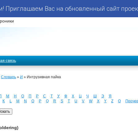
! Приглашаем Вас на обновленный сайт проек
роники
ая связь
»
Словарь
»
И
» Интрузивная пайка
Л
М
Н
О
П
Р
С
Т
У
Ф
Х
Ц
Ч
Ш
Э
Я
K
L
M
N
O
P
Q
R
S
T
U
V
W
X
Y
Z
О
Проче
oldering)