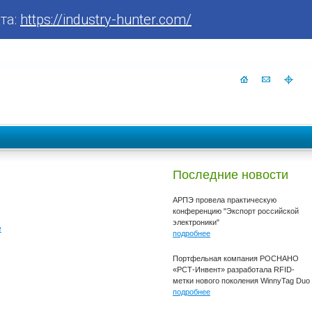
та:
https://industry-hunter.com/
Последние новости
АРПЭ провела практическую
конференцию "Экспорт российской
электроники"
е
подробнее
Портфельная компания РОСНАНО
«РСТ-Инвент» разработала RFID-
метки нового поколения WinnyTag Duo
подробнее