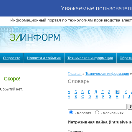
Уважаемые пользователи
Информационный портал по технологиям производства элект
О проекте
Новости и события
Техническая информация
Обратн
Главная
»
Техническая информация
Скоро!
Словарь
Событий нет.
А
Б
В
Г
Д
Е
З
И
К
A
B
C
D
E
F
G
H
I
J
- в словах
- в описаниях
Интрузивная пайка (Intrusive s
Синонимы: