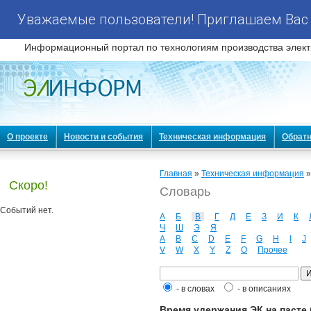
Уважаемые пользователи! Приглашаем Вас 
Информационный портал по технологиям производства элект
О проекте
Новости и события
Техническая информация
Обратн
Главная
»
Техническая информация
Скоро!
Словарь
Событий нет.
А
Б
В
Г
Д
Е
З
И
К
Ч
Ш
Э
Я
A
B
C
D
E
F
G
H
I
J
V
W
X
Y
Z
О
Прочее
- в словах
- в описаниях
Время удержания ЭК на пасте (