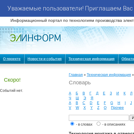
Уважаемые пользователи! Приглашаем Вас 
Информационный портал по технологиям производства элект
О проекте
Новости и события
Техническая информация
Обратн
Главная
»
Техническая информация
Скоро!
Словарь
Событий нет.
А
Б
В
Г
Д
Е
З
И
К
Л
Ч
Ш
Э
Я
A
B
C
D
E
F
G
H
I
J
V
W
X
Y
Z
О
Прочее
- в словах
- в описаниях
Технология монтажа в отверст