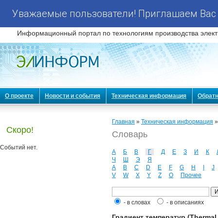
Уважаемые пользователи! Приглашаем Вас 
Информационный портал по технологиям производства элект
О проекте
Новости и события
Техническая информация
Обратн
Главная
»
Техническая информация
Скоро!
Словарь
Событий нет.
А
Б
В
Г
Д
Е
З
И
К
Ч
Ш
Э
Я
A
B
C
D
E
F
G
H
I
J
V
W
X
Y
Z
О
Прочее
- в словах
- в описаниях
Градиент температур (Thermal 