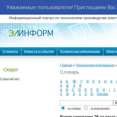
Уважаемые пользователи! Приглашаем Вас 
Информационный портал по технологиям производства элект
О проекте
Новости и события
Техническая информация
Обратн
Главная
»
Техническая информация
Скоро!
Словарь
Событий нет.
А
Б
В
Г
Д
Е
З
И
К
Ч
Ш
Э
Я
A
B
C
D
E
F
G
H
I
J
V
W
X
Y
Z
О
Прочее
- в словах
- в описаниях
Время удержания ЭК на пасте (