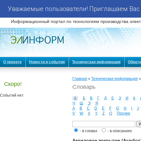
Уважаемые пользователи! Приглашаем Вас 
Информационный портал по технологиям производства элект
О проекте
Новости и события
Техническая информация
Обратн
Главная
»
Техническая информация
Скоро!
Словарь
Событий нет.
А
Б
В
Г
Д
Е
З
И
К
Ч
Ш
Э
Я
A
B
C
D
E
F
G
H
I
J
V
W
X
Y
Z
О
Прочее
- в словах
- в описаниях
Акриловое покрытие (Acrylics