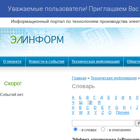
Уважаемые пользователи! Приглашаем Вас 
Информационный портал по технологиям производства элект
О проекте
Новости и события
Техническая информация
Обратн
Главная
»
Техническая информация
Скоро!
Словарь
Событий нет.
А
Б
В
Г
Д
Е
З
И
К
Л
Ч
Ш
Э
Я
A
B
C
D
E
F
G
H
I
J
V
W
X
Y
Z
О
Прочее
- в словах
- в описаниях
Эффект «попкорна» («Popcorn»