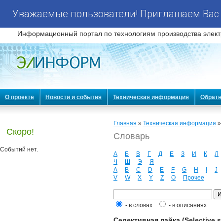
Уважаемые пользователи! Приглашаем Вас 
Информационный портал по технологиям производства элект
О проекте
Новости и события
Техническая информация
Обратн
Главная
»
Техническая информация
Скоро!
Словарь
Событий нет.
А
Б
В
Г
Д
Е
З
И
К
Л
Ч
Ш
Э
Я
A
B
C
D
E
F
G
H
I
J
V
W
X
Y
Z
О
Прочее
- в словах
- в описаниях
Селективная пайка (Selective s