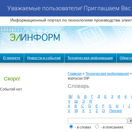
Уважаемые пользователи! Приглашаем Вас 
Информационный портал по технологиям производства элект
О проекте
Новости и события
Техническая информация
Обратн
Главная
»
Техническая информация
Скоро!
корпусах DIP
Словарь
Событий нет.
А
Б
В
Г
Д
Е
З
И
К
Ч
Ш
Э
Я
A
B
C
D
E
F
G
H
I
J
V
W
X
Y
Z
О
Прочее
- в словах
- в описаниях