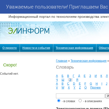
Уважаемые пользователи! Приглашаем Вас 
Информационный портал по технологиям производства элект
О проекте
Новости и события
Техническая информация
Обратн
Главная
»
Техническая информация
Скоро!
Словарь
Событий нет.
А
Б
В
Г
Д
Е
З
И
К
Л
Ч
Ш
Э
Я
A
B
C
D
E
F
G
H
I
J
V
W
X
Y
Z
О
Прочее
- в словах
- в описаниях
Электромагнитные помехи (Elec