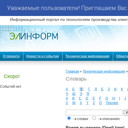
Уважаемые пользователи! Приглашаем Вас 
Информационный портал по технологиям производства элект
О проекте
Новости и события
Техническая информация
Обратн
Главная
»
Техническая информация
Скоро!
Словарь
Событий нет.
А
Б
В
Г
Д
Е
З
И
К
Ч
Ш
Э
Я
A
B
C
D
E
F
G
H
I
J
V
W
X
Y
Z
О
Прочее
- в словах
- в описаниях
Время выдержки (Dwell time)