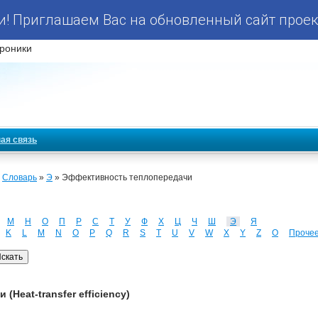
! Приглашаем Вас на обновленный сайт проек
роники
ая связь
»
Словарь
»
Э
» Эффективность теплопередачи
М
Н
О
П
Р
С
Т
У
Ф
Х
Ц
Ч
Ш
Э
Я
K
L
M
N
O
P
Q
R
S
T
U
V
W
X
Y
Z
О
Проче
Heat-transfer efficiency)