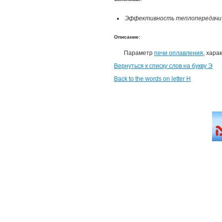
Эффективность теплопередачи (печ
Описание:
Параметр
печи оплавления
, хара
Вернуться к списку слов на букву Э
Back to the words on letter H