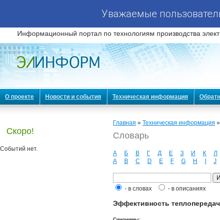
Уважаемые пользователи
Информационный портал по технологиям производства элект
О проекте
Новости и события
Техническая информация
Обратн
Главная
»
Техническая информация
Скоро!
Словарь
Событий нет.
А
Б
В
Г
Д
Е
З
И
К
Л
A
B
C
D
E
F
G
H
I
J
- в словах
- в описаниях
Эффективность теплопередачи (
Синонимы: