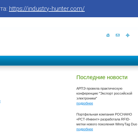
та:
https://industry-hunter.com/
Последние новости
АРПЭ провела практическую
конференцию "Экспорт российской
электроники"
е
подробнее
Портфельная компания РОСНАНО
«РСТ-Инвент» разработала RFID-
метки нового поколения WinnyTag Duo
подробнее