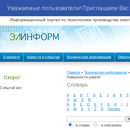
Уважаемые пользователи! Приглашаем Вас 
Информационный портал по технологиям производства элект
О проекте
Новости и события
Техническая информация
Обратн
Главная
»
Техническая информация
Скоро!
поверхности ракеля
Словарь
Событий нет.
А
Б
В
Г
Д
Е
З
И
К
Л
Ч
Ш
Э
Я
A
B
C
D
E
F
G
H
I
J
V
W
X
Y
Z
О
Прочее
- в словах
- в описаниях