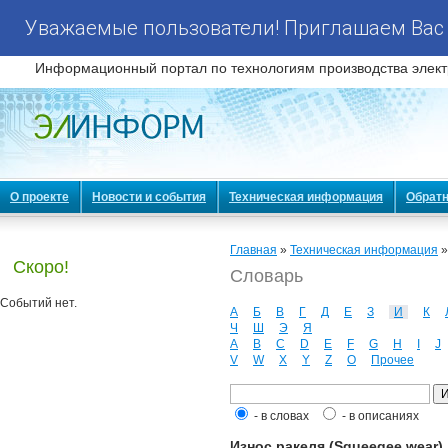
Уважаемые пользователи! Приглашаем Вас 
Информационный портал по технологиям производства элект
О проекте
Новости и события
Техническая информация
Обратн
Главная
»
Техническая информация
Скоро!
Словарь
Событий нет.
А
Б
В
Г
Д
Е
З
И
К
Ч
Ш
Э
Я
A
B
C
D
E
F
G
H
I
J
V
W
X
Y
Z
О
Прочее
- в словах
- в описаниях
Износ ракеля (Squeegee wear)