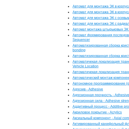
Автомат для монтажа ЭК в корпусах
Автомат для монтажа ЭК в корпус
Автомат для монтажа ЭК с осевыми
Автомат для монтажа ЭК с радиаль
Автомат монтажа штырьковых ЭК - 
Автомат формирования последова
Sequencer
Автоматизированная сборка крист
bonding
Автоматизированная сборка крист
Автоматичекая локализация трансп
Vehicle Location
Автоматичекая локализация транс
Автоматический монтаж компонент
Автономное программирование (об
Адгезив - Adhesive
Адгезионная прочность - Adhesive
Адгезионная сила - Adhesive stren
Аддитивный процесс - Additive pr
Акриловое покрытие - Acrylics
Аксиальный компонент - Axial co
Активированный канифольный флюс