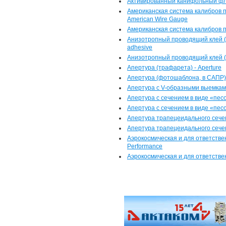
Активированный канифольный фл
Американская система калибров п
American Wire Gauge
Американская система калибров п
Анизотропный проводящий клей (В 
adhesive
Анизотропный проводящий клей (
Апертура (трафарета) - Aperture
Апертура (фотошаблона, в САПР) 
Апертура с V-образными выемками 
Апертура с сечением в виде «песо
Апертура с сечением в виде «песо
Апертура трапецеидального сечени
Апертура трапецеидального сече
Аэрокосмическая и для ответстве
Performance
Аэрокосмическая и для ответств