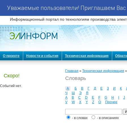
Уважаемые пользователи! Приглашаем Вас 
Информационный портал по технологиям производства элект
О проекте
Новости и события
Техническая информация
Обратн
Главная
»
Техническая информация
»
Скоро!
Словарь
Событий нет.
А
Б
В
Г
Д
Е
З
И
К
Ч
Ш
Э
Я
A
B
C
D
E
F
G
H
I
J
V
W
X
Y
Z
О
Прочее
- в словах
- в описаниях