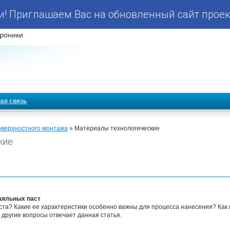
! Приглашаем Вас на обновленный сайт проек
роники
ая связь
оверхностного монтажа
» Материалы технологические
кие
аяльных паст
ста? Какие ее характеристики особенно важны для процесса нанесения? Как 
и другие вопросы отвечает данная статья.