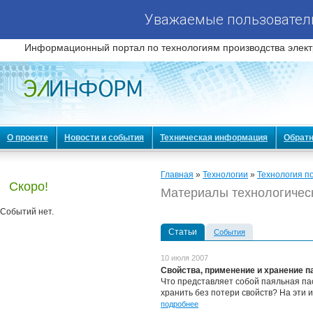
Уважаемые пользователи
Информационный портал по технологиям производства элект
О проекте
Новости и события
Техническая информация
Обратн
Главная
»
Технологии
»
Технология п
Скоро!
Материалы технологичес
Событий нет.
Статьи
События
10 июля 2007
Свойства, применение и хранение п
Что представляет собой паяльная па
хранить без потери свойств? На эти 
подробнее