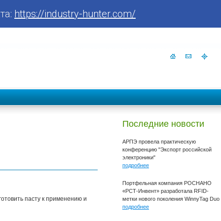
та:
https://industry-hunter.com/
Последние новости
АРПЭ провела практическую
конференцию "Экспорт российской
электроники"
подробнее
Портфельная компания РОСНАНО
«РСТ-Инвент» разработала RFID-
готовить пасту к применению и
метки нового поколения WinnyTag Duo
подробнее