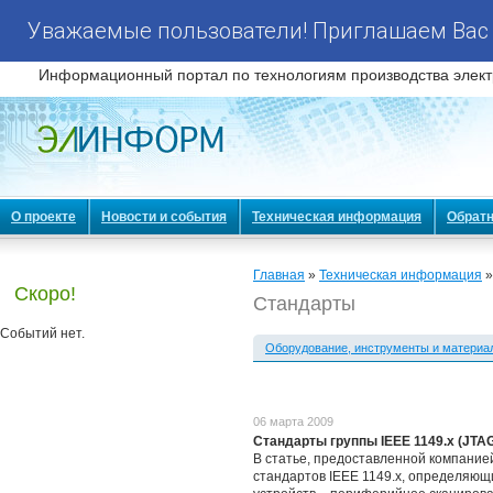
Уважаемые пользователи! Приглашаем Вас 
Информационный портал по технологиям производства элект
О проекте
Новости и события
Техническая информация
Обратн
Главная
»
Техническая информация
»
Скоро!
Стандарты
Событий нет.
Оборудование, инструменты и материа
06 марта 2009
Стандарты группы IEEE 1149.x (JTAG
В статье, предоставленной компанией
стандартов IEEE 1149.х, определяю