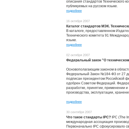
описания стандартов Технического к
публикуемых на русском языке.
подробнее
16 октября 2007
Каталог стандартов МЭК. Техническ
В каталоге, предоставленном Издатель
Технического комитета 91 Междунаро
языке.
подробнее
02 октября 2007
Федеральный закон "О техническом
Основополагающим законом в област
Федеральный Закон №184-Ф3 от 27 де
подписан президентом Российской фе
одобрен Советом Федераций. Федера
разработке, принятии, применении и
производства, эксплуатации, хранения
подробнее
30 сентября 2007
Что такое стандарты IPC?
IPC (The In
международная ассоциация производи
Первоначально IPC сфокусировало св