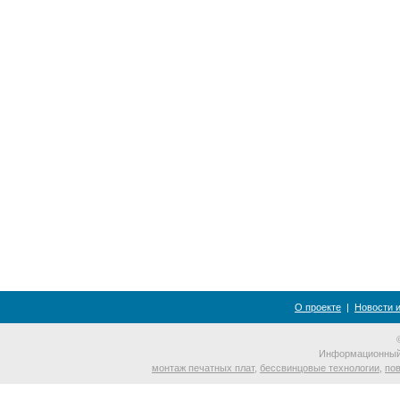
О проекте
|
Новости 
Информационный 
монтаж печатных плат
,
бессвинцовые технологии
,
по