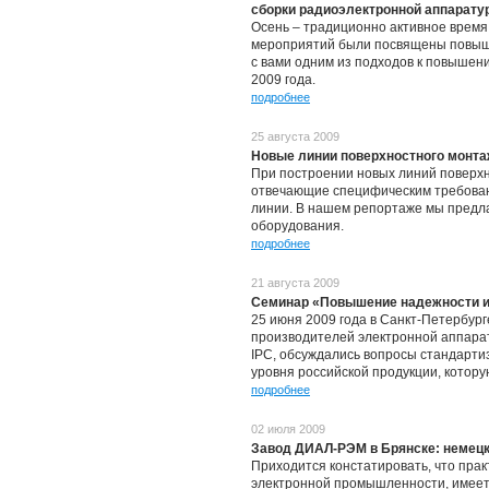
сборки радиоэлектронной аппарату
Осень – традиционно активное время 
мероприятий были посвящены повышен
с вами одним из подходов к повышен
2009 года.
подробнее
25 августа 2009
Новые линии поверхностного монт
При построении новых линий поверх
отвечающие специфическим требовани
линии. В нашем репортаже мы предлаг
оборудования.
подробнее
21 августа 2009
Семинар «Повышение надежности и 
25 июня 2009 года в Санкт-Петербур
производителей электронной аппара
IPC, обсуждались вопросы стандартиз
уровня российской продукции, котор
подробнее
02 июля 2009
Завод ДИАЛ-РЭМ в Брянске: немецко
Приходится констатировать, что пра
электронной промышленности, имеет