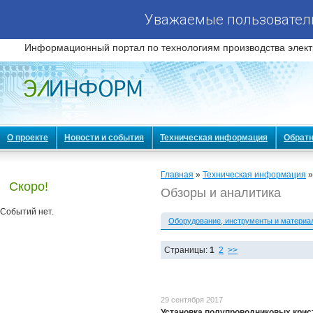
Уважаемые пользователи
Информационный портал по технологиям производства элект
О проекте
Новости и события
Техническая информация
Обратн
Главная
»
Техническая информация
»
Скоро!
Обзоры и аналитика
Событий нет.
Оборудование, инструменты и материа
Страницы:
1
2
>>
29 сентября 2017
Установка полупроводниковых крист