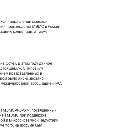
ихся направлений мировой
тия производства МЭМС в России,
жанию концепции, а также
е Остек. В этом году данное
настоящем?». Симпозиум
ением представленных в
тором было анонсировано
й международной ассоциацией IPC.
одный МЭМС-ФОРУМ, посвященный
ацией МЭМС при поддержке
ной и микросистемной индустрии
оме того, на форуме был