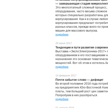
— завершающая стадия микроэлект
Это многоэтапный сложный процесс, 
оборудование, часто весьма сложное 
которых специально разработаны дл
корпусирования. Как и в случае любо
корпусирования предлагает потреби
разных классов, прежде всего по пр
машин для массового выпуска.
подробнее
26 июня 2017
Тенденции и пути развития совреме
Выставка «ЭкспоЭлектроника‑2017» 
оборудованием и его поставщиками на
назначения это основная тематическ
мощностей. Вот об этом и хотелось бы
подробнее
14 февраля 2017
Почти забытое слово — дефицит
Во второй половине 2016 года потре
на предприятиях Юго-Восточной Азии
платы, тем больший рост цен замете
Попробуем в них разобраться.
подробнее
01 апреля 2015