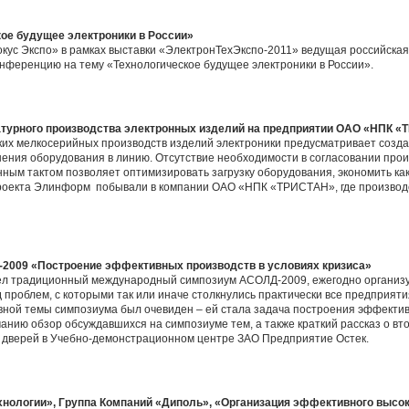
ое будущее электроники в России»
Крокус Экспо» в рамках выставки «ЭлектронТехЭкспо-2011» ведущая российск
нференцию на тему «Технологическое будущее электроники в России».
атурного производства электронных изделий на предприятии ОАО «НПК 
ких мелкосерийных производств изделий электроники предусматривает созда
ения оборудования в линию. Отсутствие необходимости в согласовании про
нным тактом позволяет оптимизировать загрузку оборудования, экономить как
роекта Элинформ побывали в компании ОАО «НПК «ТРИСТАН», где производс
009 «Построение эффективных производств в условиях кризиса»
ошел традиционный международный симпозиум АСОЛД-2009, ежегодно органи
 проблем, с которыми так или иначе столкнулись практически все предприят
ной темы симпозиума был очевиден – ей стала задача построения эффектив
анию обзор обсуждавшихся на симпозиуме тем, а также краткий рассказ о вт
дверей в Учебно-демонстрационном центре ЗАО Предприятие Остек.
нологии», Группа Компаний «Диполь», «Организация эффективного высок