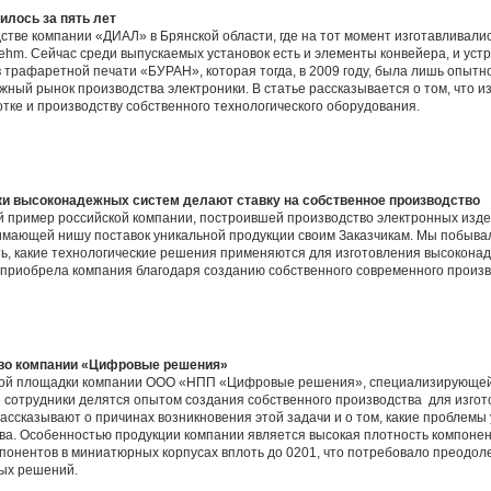
илось за пять лет
дстве компании «ДИАЛ» в Брянской области, где на тот момент изготавливал
m. Сейчас среди выпускаемых установок есть и элементы конвейера, и устрой
 трафаретной печати «БУРАН», которая тогда, в 2009 году, была лишь опытно
жный рынок производства электроники. В статье рассказывается о том, что и
ботке и производству собственного технологического оборудования.
ки высоконадежных систем делают ставку на собственное производство
 пример российской компании, построившей производство электронных изде
нимающей нишу поставок уникальной продукции своим Заказчикам. Мы побыва
ь, какие технологические решения применяются для изготовления высокона
 приобрела компания благодаря созданию собственного современного произв
во компании «Цифровые решения»
нной площадки компании ООО «НПП «Цифровые решения», специализирующей
е сотрудники делятся опытом создания собственного производства для изго
ассказывают о причинах возникновения этой задачи и о том, какие проблемы 
ва. Особенностью продукции компании является высокая плотность компонен
онентов в миниатюрных корпусах вплоть до 0201, что потребовало преодол
ых решений.