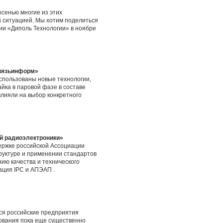
осенью многие из этих
 ситуацией. Мы хотим поделиться
ии «Диполь Технологии» в ноябре
связьинформ»
спользованы новые технологии,
йка в паровой фазе в составе
влияли на выбор конкретного
ий радиоэлектроники»
ержке российской Ассоциации
руктуре и применении стандартов
ию качества и технического
ация IPC и АПЭАП .
ся российские предприятия
ования пока еще существенно