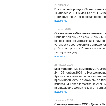
20 апреля 2011
Пресс-конференция «Технологическ
19 апреля 2011 г. в Москве в МВЦ «
Предприятие Остек провела пресс-ко
подробнее
15 июня 2010
Организация гибкого многономенкл
Одно из решений по организации гиб
поверхностного монтажа без объедин
установок в соответствии с определе
работы оператора. Представители п
такому принципу.
подробнее
28 января 2010
Международный симпозиум АСОЛД-2
24 – 25 ноября 2009 г. в Москве пр
Кризисное время вызвало к жизни ряд
промышленности, поэтому выбор глав
кризиса. Мы предлагаем вашему вним
прошедшем в формате Дня открытых 
подробнее
12 января 2010
Семинар компании ООО «Диполь Тех