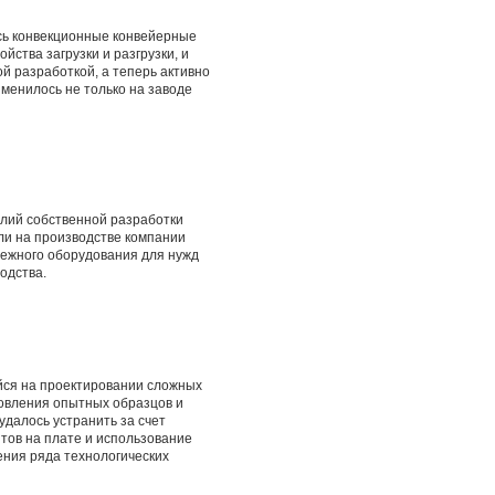
ись конвекционные конвейерные
ства загрузки и разгрузки, и
й разработкой, а теперь активно
зменилось не только на заводе
лий собственной разработки
ли на производстве компании
дежного оборудования для нужд
одства.
ся на проектировании сложных
товления опытных образцов и
удалось устранить за счет
тов на плате и использование
ения ряда технологических