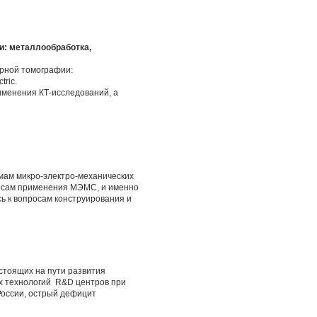
и: металлообработка,
ерной томографии:
ric.
именения КТ-исследований, а
ам микро-электро-механических
просам применения МЭМС, и именно
сь к вопросам конструирования и
стоящих на пути развития
ых технологий R&D центров при
России, острый дефицит