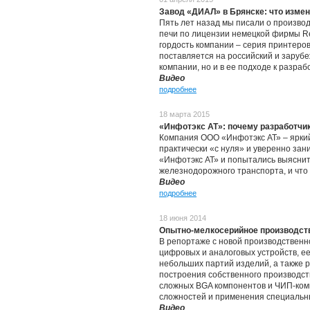
Завод «ДИАЛ» в Брянске: что измен
Пять лет назад мы писали о произво
печи по лицензии немецкой фирмы Reh
гордость компании – серия принтеров
поставляется на российский и зарубе
компании, но и в ее подходе к разра
Видео
подробнее
18 марта 2015
«Инфотэкс АТ»: почему разработчи
Компания ООО «Инфотэкс АТ» – яркий
практически «с нуля» и уверенно за
«Инфотэкс АТ» и попытались выяснит
железнодорожного транспорта, и что
Видео
подробнее
18 июня 2014
Опытно-мелкосерийное производст
В репортаже с новой производстве
цифровых и аналоговых устройств, е
небольших партий изделий, а также р
построения собственного производст
сложных BGA компонентов и ЧИП-комп
сложностей и применения специальн
Видео