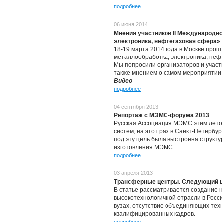
подробнее
06 июня 2014
Мнения участников II Международн
электроника, нефтегазовая сфера»
18-19 марта 2014 года в Москве про
металлообработка, электроника, нефт
Мы попросили организаторов и участ
также мнением о самом мероприятии
Видео
подробнее
04 сентября 2013
Репортаж с МЭМС-форума 2013
Русская Ассоциация МЭМС этим лето
систем, на этот раз в Санкт-Петерб
под эту цель была выстроена структу
изготовления МЭМС.
подробнее
03 апреля 2013
Трансферные центры. Следующий ш
В статье рассматривается создание 
высокотехнологичной отрасли в Росс
вузах, отсутствие объединяющих тех
квалифицированных кадров.
подробнее