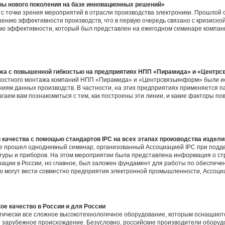
ры нового поколения на базе инновационных решений»
с точки зрения мероприятий в отрасли производства электроники. Прошлой 
ию эффективности производств, что в первую очередь связано с кризисной
ию эффективности, который был представлен на ежегодном семинаре компан
ажа с повышенной гибкостью на предприятиях НПП «Пирамида» и «Центр
ностного монтажа компаний НПП «Пирамида» и «Центрсвязьинформ» были и
ям данных производств. В частности, на этих предприятиях применяется па
аем вам познакомиться с тем, как построены эти линии, и какие факторы по
качества с помощью стандартов IPC на всех этапах производства издел
ге прошел однодневный семинар, организованный Ассоциацией IPC при подд
туры и приборов. На этом мероприятии была представлена информация о ст
ации в России, но главное, был заложен фундамент для работы по обеспечен
ую могут вести совместно предприятия электронной промышленности, Ассоци
е качество в России и для России
ктически все сложное высокотехнологичное оборудование, которым оснащают
 зарубежное происхождение. Безусловно, российские производители оборуд