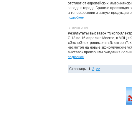
отстают от европейских, американск
заводе в городе Брянске производст
а теперь освоив и выпуск продукции 
подробнее
30 июня 2009
Результаты выставок “ЭкспоЭлектр
С 13 по 16 апреля в Москве, в МВЦ 
«ЭкспоЭлектроника» и «ЭлектронТехЭк
несмотря на новые экономические усл
выставок превзошли ожидания больши
подробнее
Страницы:
1
2
>>