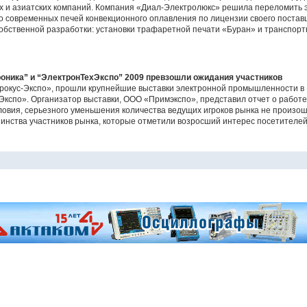
их и азиатских компаний. Компания «Диал-Электролюкс» решила переломить э
во современных печей конвекционного оплавления по лицензии своего поста
собственной разработки: установки трафаретной печати «Буран» и транспорт
оника” и “ЭлектронТехЭкспо” 2009 превзошли ожидания участников
«Крокус-Экспо», прошли крупнейшие выставки электронной промышленности в
спо». Организатор выставки, ООО «Примэкспо», представил отчет о работе ф
овия, серьезного уменьшения количества ведущих игроков рынка не произошл
нства участников рынка, которые отметили возросший интерес посетителей