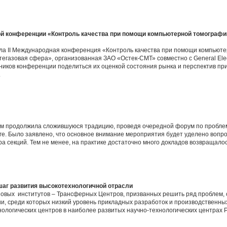
ой конференции «Контроль качества при помощи компьютерной томографи
шла II Международная конференция «Контроль качества при помощи компьют
егазовая сфера», организованная ЗАО «Остек-СМТ» совместно с General Elect
ников конференции поделиться их оценкой состояния рынка и перспектив пр
.
м продолжила сложившуюся традицию, проведя очередной форум по проблем
урге. Было заявлено, что основное внимание мероприятия будет уделено во
ра секций. Тем не менее, на практике достаточно много докладов возвращало
аг развития высокотехнологичной отрасли
новых институтов – Трансферных Центров, призванных решить ряд проблем, 
ии, среди которых низкий уровень прикладных разработок и производственн
нологических центров в наиболее развитых научно-технологических центрах 