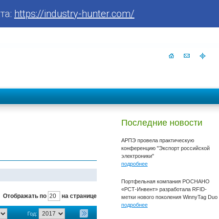
та:
https://industry-hunter.com/
Последние новости
АРПЭ провела практическую
конференцию "Экспорт российской
электроники"
подробнее
Портфельная компания РОСНАНО
«РСТ-Инвент» разработала RFID-
Отображать по
на странице
метки нового поколения WinnyTag Duo
подробнее
Год: