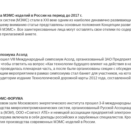
а МЭМС-изделий в России на период до 2017 г.
х систем (МЭМС) стали в XXI веке одним из наиболее динамично развивающ
шему вниманию статье представлены основные положения Концепции разви
 МЭМС». Все заинтересованные лица могут оставлять свои отклики по содер
в прилагаемой анкете.
импозиума Асолд
прошел VIII Международный симпозиум Асолд, организованный ЗАО Предприяти
 чтобы ответить на вопрос «Как технологии будущего влияют на действия в 
а проводилась пленарная часть, а после были организованы секции с обсужд
щим мероприятием в рамках симпозиума стал банкет для участников, на ко
удитории издание Технологической дорожной карты 2012 года, составленно
 МЭМС-ФОРУМА
 актовом зале Московского энергетического института прошел 3-й междунар
одства микроэлектромеханических систем, организованный Русской Ассоци
ута (МЭИ), ООО «Совтест АТЕ» и немецкой ассоциации предприятий электрон
ь форума включала в себя доклады российских и зарубежных специалистов. Кр
ития производства современных МЭМС-изделий в России.