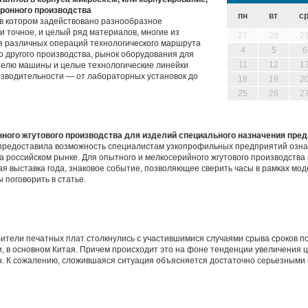
ронного производства
пн
вт
с
в котором задействовано разнообразное
и точное, и целый ряд материалов, многие из
27
28
2
я различных операций технологического маршрута
4
5
6
го другого производства, рынок оборудования для
11
12
1
телю машины и целые технологические линейки
оизводительности — от лабораторных установок до
18
19
2
25
26
2
нного жгутового производства для изделий специального назначения пре
предоставила возможность специалистам узкопрофильных предприятий озна
 российском рынке. Для опытного и мелкосерийного жгутового производства
ая выставка года, знаковое событие, позволяющее сверить часы в рамках мо
 поговорить в статье.
бители печатных плат столкнулись с участившимися случаями срыва сроков п
, в основном Китая. Причем происходит это на фоне тенденции увеличения 
н. К сожалению, сложившаяся ситуация объясняется достаточно серьезными