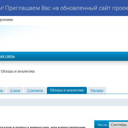
! Приглашаем Вас на обновленный сайт проек
роники
ая связь
 Обзоры и аналитика
Обзоры и аналитика
лы
Статьи
Стандарты
Реклама
Месяц:
аллов в корпуса микросхем, или корпусирование,