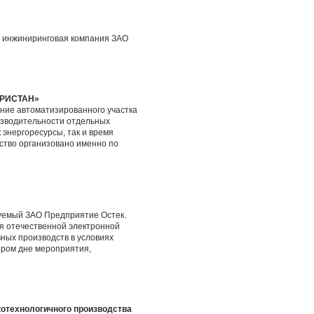
ая инжиниринговая компания ЗАО
«ТРИСТАН»
ние автоматизированного участка
изводительности отдельных
 энергоресурсы, так и время
тво организовано именно по
зуемый ЗАО Предприятие Остек.
ия отечественной электронной
ных производств в условиях
ором дне мероприятия,
отехнологичного производства