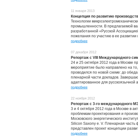
11 января 2013
Концепция по развитию производств
Технологии микроэлектромеханически
промышленности. В предлагаемой ва
разработанной «Русской Ассоциацией
пожелания по участию в ее развитии 
подробнее
07 декабря 2012
Репортаж с VIII Международного с
24 и 25 октября 2012 года в Москве 
мероприятие было направлено на то,
проводился по новой схеме: до обед
пленарной части докладов. Завершаю
адаптированное для русскоязычной а
подробнее
22 ноября 2012
Репортаж с 3-го международного
3 и 4 октября 2012 года в Москве в
проблемам проектирования и произв
Московского энергетического инстит
Silicon Saxony e. V. Пленарная част
представлен проект концепции разв
подробнее