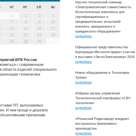
Научно-технический семинар
р
чт
пт
сб
вс
«Электромагнитная совместимость.
Испытательные комплексы для
9
30
1
2
3
сертификационных и
предварительных испытаний
7
8
9
10
военного, авиационного и
3
14
15
16
17
гражданского оборудования»
0
21
22
23
24
подробнее
7
28
29
30
1
Официальное представительство
Корпорации Microsemi примет участие
в выставке «ЭкспоЭлектроника» 2018
дприятий ВПК России
подробнее
комиться с современным
 в области изделий специального
Новое оборудование в Технопарке
дернизации технических
Зубово
подробнее
Избраны органы управления
Технологической платформы «СВЧ
технологии»
оставки ПП, выпускаемых
подробнее
цен. И чем проще и дешевле
 объективными причинами.
«Рязанский Радиозавод» внедряет
инструменты бережливого
производства
подробнее