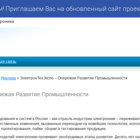
! Приглашаем Вас на обновленный сайт проек
роники
ая связь
»
Реклама
» ЭлектронТехЭкспо – Опережая Развитие Промышленности
режая Развитие Промышленности
ования и систем в России – как отрасль индустрии электроники – переживае
ачественные изменения, вызванные переходом на новейшие технологии, исп
проектирования, пайки, сборки и тестирования продукции.
 изделий электроники проживает необходимые этапы развития. Десять лет на