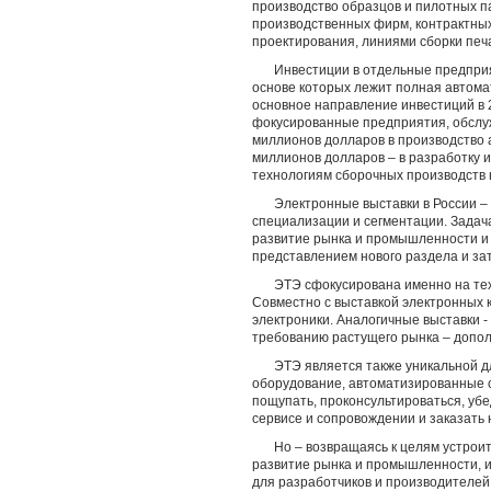
производство образцов и пилотных п
производственных фирм, контрактны
проектирования, линиями сборки печ
Инвестиции в отдельные предприя
основе которых лежит полная автома
основное направление инвестиций в 2
фокусированные предприятия, обслу
миллионов долларов в производство 
миллионов долларов – в разработку и
технологиям сборочных производств 
Электронные выставки в России – 
специализации и сегментации. Задач
развитие рынка и промышленности и 
представлением нового раздела и за
ЭТЭ сфокусирована именно на тех
Совместно с выставкой электронных 
электроники. Аналогичные выставки -
требованию растущего рынка – допол
ЭТЭ является также уникальной д
оборудование, автоматизированные с
пощупать, проконсультироваться, уб
сервисе и сопровождении и заказать
Но – возвращаясь к целям устроит
развитие рынка и промышленности, и
для разработчиков и производителей