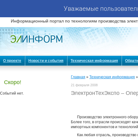
Уважаемые пользователи
Информационный портал по технологиям производства элект
О проекте
Новости и события
Техническая информация
Обратн
Главная
»
Техническая информация
Скоро!
21 февраля 2008
ЭлектронТехЭкспо – Опе
Событий нет.
Производство электронного оборуд
Более того, в отрасли происходят к
импортных компонентов и технологий 
Как любая отрасль, производство