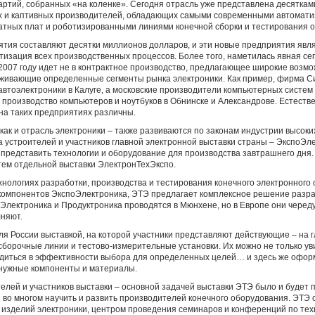
артий, собранных «на коленке». Сегодня отрасль уже представлена десяткам
х и каптивных производителей, обладающих самыми современными автомат
атных плат и роботизированными линиями конечной сборки и тестирования 
тия составляют десятки миллионов долларов, и эти новые предприятия явл
тизация всех производственных процессов. Более того, наметилась явная с
007 году идет не в контрактное производство, предлагающее широкие возможн
живающие определенные сегменты рынка электроники. Как пример, фирма С
автоэлектроники в Калуге, а московские производители компьютерных систем
 производство компьютеров и ноутбуков в Обнинске и Александрове. Естестве
на таких предприятиях различны.
как и отрасль электроники – также развиваются по законам индустрии высоких
а устроителей и участников главной электронной выставки страны – ЭкспоЭл
представить технологии и оборудование для производства завтрашнего дня. 
тем отдельной выставки ЭлектронТехЭкспо.
нологиях разработки, производства и тестирования конечного электронного 
компонентов ЭкспоЭлектроника, ЭТЭ предлагает комплексное решение разра
 Электроника и Продуктроника проводятся в Мюнхене, но в Европе они чередую
няют.
ля России выставкой, на которой участники представляют действующие – на г
борочные линии и тестово-измерительные установки. Их можно не только уви
едиться в эффективности выбора для определенных целей… и здесь же оформи
 нужные компоненты и материалы.
елей и участников выставки – основной задачей выставки ЭТЭ было и будет 
 во многом научить и развить производителей конечного оборудования. ЭТЭ
 изделий электроники, центром проведения семинаров и конференций по тех