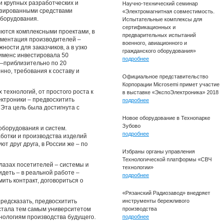
и крупных разработческих и
Научно-технический семинар
изированными средствами
«Электромагнитная совместимость.
оборудования.
Испытательные комплексы для
сертификационных и
яются комплексными проектами, в
предварительных испытаний
егментация производителей –
военного, авиационного и
ости для заказчиков, а в узко
гражданского оборудования»
именс инвестировала 50
подробнее
 –приблизительно по 20
нно, требования к составу и
Официальное представительство
Корпорации Microsemi примет участие
 технологий, от простого роста к
в выставке «ЭкспоЭлектроника» 2018
ектроники – предвосхитить
подробнее
Эта цель была достигнута с
Новое оборудование в Технопарке
Зубово
оборудования и систем.
подробнее
ботки и производства изделий
т друг друга, в России же – по
Избраны органы управления
Технологической платформы «СВЧ
лазах посетителей – системы и
технологии»
деть – в реальной работе –
подробнее
ть контракт, договориться о
«Рязанский Радиозавод» внедряет
предсказать, предвосхитить
инструменты бережливого
 стала тем самым университетом
производства
нологиям производства будущего.
подробнее