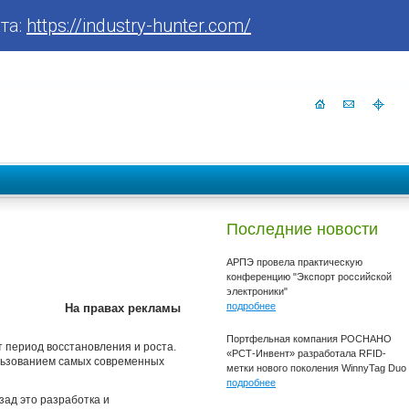
та:
https://industry-hunter.com/
Последние новости
АРПЭ провела практическую
конференцию "Экспорт российской
электроники"
подробнее
На правах рекламы
Портфельная компания РОСНАНО
т период восстановления и роста.
«РСТ-Инвент» разработала RFID-
ользованием самых современных
метки нового поколения WinnyTag Duo
подробнее
зад это разработка и