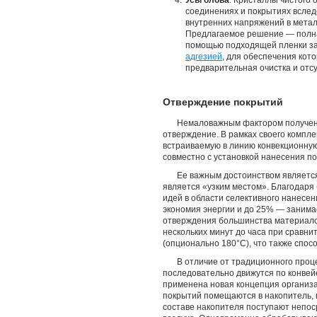
Усы олова
. Кристаллы чистого
соединениях и покрытиях вслед
внутренних напряжений в метал
Предлагаемое решение — полна
помощью подходящей пленки за
адгезией
, для обеспечения кот
предварительная очистка и отс
Отверждение покрытий
Немаловажным фактором получени
отверждение. В рамках своего компл
встраиваемую в линию конвекционну
совместно с установкой нанесения п
Ее важным достоинством являетс
является «узким местом». Благодаря
идей в области селективного нанесе
экономия энергии и до 25% — занима
отверждения большинства материало
нескольких минут до часа при сравн
(опционально 180°С), что также спос
В отличие от традиционного проц
последовательно движутся по конвей
применена новая концепция организа
покрытий помещаются в накопитель, г
составе накопителя поступают непоср