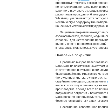
препятствуют утечкам токов и образ
не только влаги, но также пыли и пр
коронного и дугового разрядов, поз
располагать проводники ближе друг к 
Whiskers), увеличивают усталостную
механическую поддержку миниатюрны
наносимых механическими ударами и
Защитные покрытия находят широ
аэрокосмической, военной, медицинс
отраслей, для изготовления промышл
широк и спектр наносимых покрытий,
эпоксидных, силиконовых, уретановых
Нанесение покрытий
Правильно выбрав материал покры
максимально возможным качеством, о
отсутствие пор и пузырей и ряд друг
было разработано множество методов
(погружением, кистью, ручным расп
струйными методами, распылением,
на свою простоту и дешевизну, не мо
производства, прежде всего по прич
получаемого покрытия и возможного 
маскирования, непроизводительного 
безопасности работы и защиты окру
Несомненно, современное произво