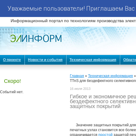
Уважаемые пользователи! Приглашаем Вас 
Информационный портал по технологиям производства элект
О проекте
Новости и события
Техническая информация
Обратн
Главная
»
Техническая информация
Скоро!
TTnS для бездефектного селективно
16 июля 2013
Событий нет.
Гибкое и экономичное ре
бездефектного селективн
защитных покрытий
Значение защитных покрытий для
печатных узлах становится все более
ограничивается
простой
защитой печа