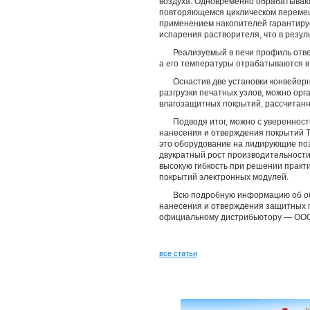
воздуха. Одновременно обрабатывают
повторяющемся циклическом перемещ
применением накопителей гарантир
испарения растворителя, что в резул
Реализуемый в печи профиль отв
а его температуры отрабатываются в
Оснастив две установки конвейер
разгрузки печатных узлов, можно ор
влагозащитных покрытий, рассчитанн
Подводя итог, можно с уверенност
нанесения и отверждения покрытий 
это оборудование на лидирующие поз
двукратный рост производительности,
высокую гибкость при решении практ
покрытий электронных модулей.
Всю подробную информацию об об
нанесения и отверждения защитных п
официальному дистрибьютору — ОО
все статьи