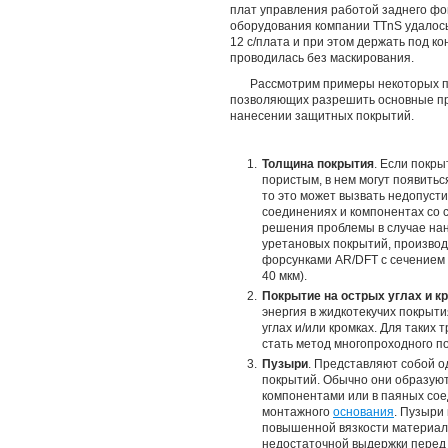
плат управления работой заднего фо
оборудования компании TTnS удалось
12 с/плата и при этом держать под 
проводилась без маскирования.
Рассмотрим примеры некоторых п
позволяющих разрешить основные пр
нанесении защитных покрытий.
Толщина покрытия
. Если покры
пористым, в нем могут появитьс
то это может вызвать недопуст
соединениях и компонентах со 
решения проблемы в случае нан
уретановых покрытий, производ
форсунками AR/DFT с сечением
40 мкм).
Покрытие на острых углах и к
энергия в жидкотекучих покрыт
углах и/или кромках. Для таки
стать метод многопроходного по
Пузыри
. Представляют собой о
покрытий. Обычно они образуют
компонентами или в паяных сое
монтажного
основания
. Пузыри
повышенной вязкости материала
недостаточной выдержки перед