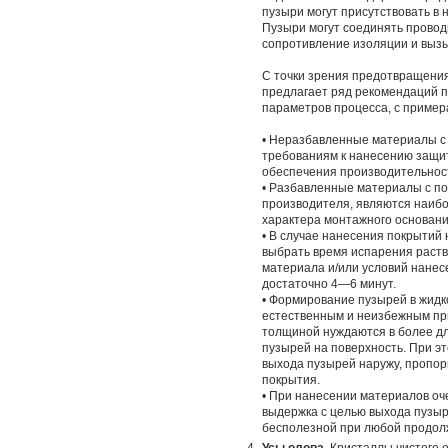
пузыри могут присутствовать в
Пузыри могут соединять проводн
сопротивление изоляции и вызы
С точки зрения предотвращени
предлагает ряд рекомендаций 
параметров процесса, с пример
• Неразбавленные материалы с 
требованиям к нанесению защи
обеспечения производительнос
• Разбавленные материалы с по
производителя, являются наиб
характера монтажного основани
• В случае нанесения покрытий
выбрать время испарения раств
материала и/или условий нанесе
достаточно 4—6 минут.
• Формирование пузырей в жидк
естественным и неизбежным пр
толщиной нуждаются в более д
пузырей на поверхность. При э
выхода пузырей наружу, пропор
покрытия.
• При нанесении материалов оч
выдержка с целью выхода пузыр
бесполезной при любой продол