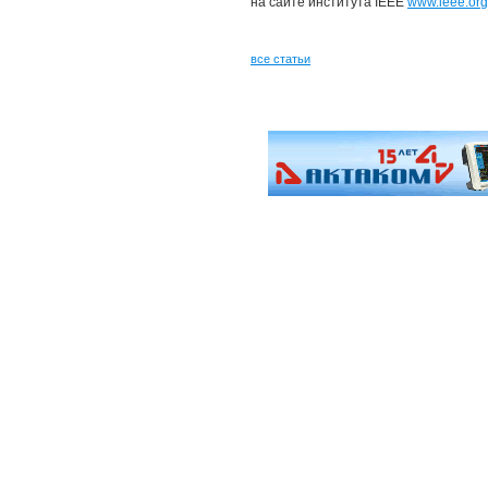
на сайте института IEEE
www.ieee.org
все статьи