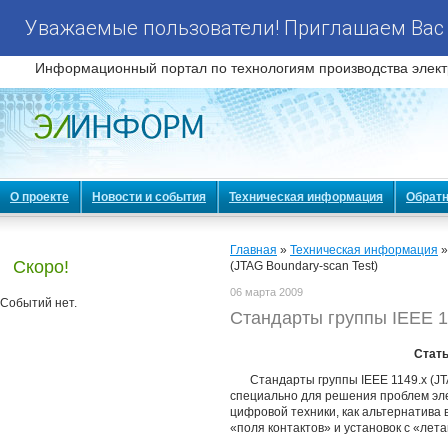
Уважаемые пользователи! Приглашаем Вас 
Информационный портал по технологиям производства элект
О проекте
Новости и события
Техническая информация
Обратн
Главная
»
Техническая информация
Скоро!
(JTAG Boundary-scan Test)
06 марта 2009
Событий нет.
Стандарты группы IEEE 11
Стат
Стандарты группы IEEE 1149.x (JT
специально для решения проблем эл
цифровой техники, как альтернатива
«поля контактов» и установок с «ле