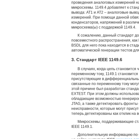
проведения аналоговых измерений н
микросхемы. 1149.4 добавляет к ста
вывода: AT1 и AT2 – аналоговые выв
измерений. При помощи данной обвя
конденсаторов, напряжений в различ
микросхема(ы) с поддержкой 1149.4.
К сожалению, данный стандарт до 
повсеместного распространения, как 
BSDL для него пока находится в стад
автоматической генерации тестов для
3. Стандарт IEEE 1149.6
В случаях, когда цепь становится
переменному току, 1149.1 становитс
присутствующие в дифференциальных 
связанные по переменному току могу
этой причине был разработан станда
EXTEST. При этом должны использова
обладающие возможностью генериро
JTAG, а также детектировать фронты 
неисправности, которые могут присут
теперь детектированы как отклик на 
Микросхемы, поддерживающие ста
IEEE 1149.1.
Дополнительную информацию по с