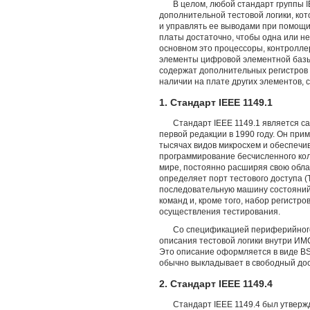
В целом, любой стандарт группы 
дополнительной тестовой логики, ко
и управлять ее выводами при помощи
платы достаточно, чтобы одна или не
основном это процессоры, контролле
элементы цифровой элементной базы,
содержат дополнительных регистров I
наличии на плате других элементов, 
1. Стандарт IEEE 1149.1
Стандарт IEEE 1149.1 является с
первой редакции в 1990 году. Он при
тысячах видов микросхем и обеспечив
программирование бесчисленного кол
мире, постоянно расширяя свою обл
определяет порт тестового доступа (T
последовательную машину состояний
команд и, кроме того, набор регистро
осуществления тестирования.
Со спецификацией периферийного
описания тестовой логики внутри ИМС
Это описание оформляется в виде B
обычно выкладывает в свободный дос
2. Стандарт IEEE 1149.4
Стандарт IEEE 1149.4 был утверж