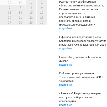
Научно-технический семинар
8
29
30
1
2
«Электромагнитная совместимость.
6
7
8
9
Испытательные комплексы для
2
13
14
15
16
сертификационных и
предварительных испытаний
9
20
21
22
23
военного, авиационного и
6
27
28
29
30
гражданского оборудования»
подробнее
Официальное представительство
Корпорации Microsemi примет участие
в выставке «ЭкспоЭлектроника» 2018
подробнее
Новое оборудование в Технопарке
Зубово
подробнее
Избраны органы управления
Технологической платформы «СВЧ
технологии»
подробнее
«Рязанский Радиозавод» внедряет
инструменты бережливого
производства
подробнее