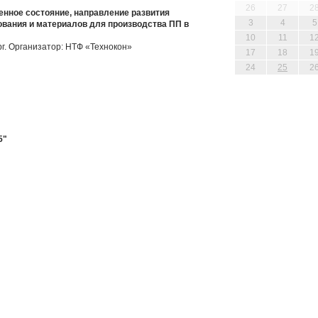
26
27
2
нное состояние, направление развития
3
4
5
ования и материалов для производства ПП в
10
11
1
рг. Организатор: НТФ «Технокон»
17
18
1
24
25
2
5"