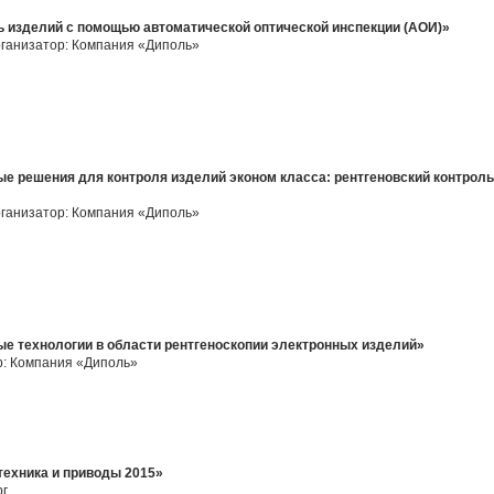
ь изделий с помощью автоматической оптической инспекции (АОИ)»
Организатор: Компания «Диполь»
е решения для контроля изделий эконом класса: рентгеновский контроль
Организатор: Компания «Диполь»
е технологии в области рентгеноскопии электронных изделий»
ор: Компания «Диполь»
ехника и приводы 2015»
рг