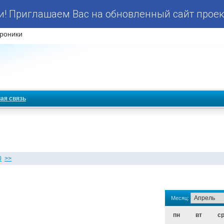
! Приглашаем Вас на обновленный сайт проек
роники
ая связь
0
>>
Месяц:
пн
вт
с