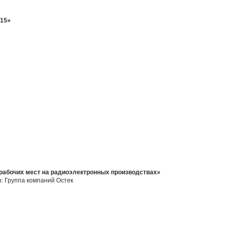
015»
рабочих мест на радиоэлектронных производствах»
р: Группа компаний Остек