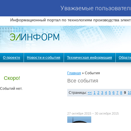
Уважаемые пользователи
Информационный портал по технологиям производства элект
О проекте
Новости и события
Техническая информация
Обратн
Главная
» События
Скоро!
Все события
Событий нет.
Страницы:
<<
1
2
3
4
5
6
7
8
9
1
27 октября 2015 – 30 октября 2015