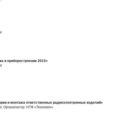
рг
а и приборостроение 2015»
рг
рки и монтажа ответственных радиоэлектронных изделий»
рг. Организатор: НТФ «Технокон»