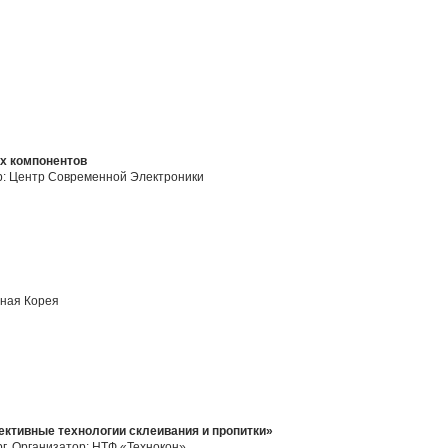
х компонентов
ор: Центр Современной Электроники
жная Корея
ективные технологии склеивания и пропитки»
рг. Организатор: НТФ «Технокон»