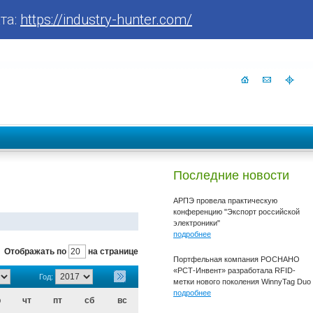
та:
https://industry-hunter.com/
Последние новости
АРПЭ провела практическую
конференцию "Экспорт российской
электроники"
подробнее
Отображать по
на странице
Портфельная компания РОСНАНО
«РСТ-Инвент» разработала RFID-
Год:
метки нового поколения WinnyTag Duo
подробнее
р
чт
пт
сб
вс