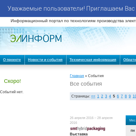
Уважаемые пользователи! Приглашаем Вас 
Информационный портал по технологиям производства элект
О проекте
Новости и события
Техническая информация
Обратн
Главная
» События
Скоро!
Все события
Событий нет.
Страницы:
<<
1
2
3
4
5
6
7
8
9
1
26 апреля 2016 – 28 апреля
Мес
2016
пн
Выставка