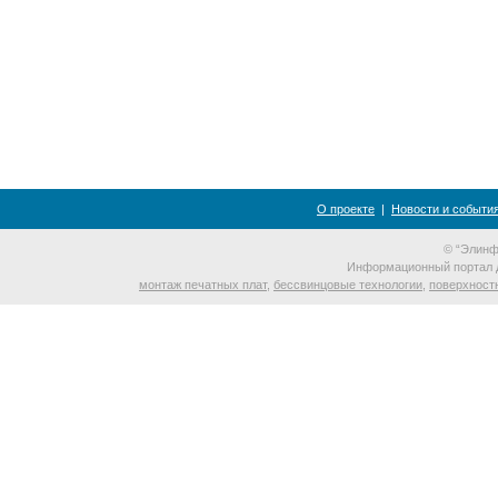
О проекте
|
Новости и событи
© “Элинф
Информационный портал 
монтаж печатных плат
,
бессвинцовые технологии
,
поверхност