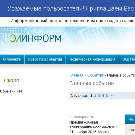
Уважаемые пользователи! Приглашаем Вас 
Информационный портал по технологиям производства элект
О проекте
Новости и события
Техническая информация
Обратн
Главная
»
События
» Главные событ
Скоро!
Главные события
Событий нет.
Страницы:
1
2
3
4
5
>>
21 ноября 2016
Мес
Премия «Живая
электроника России-2016»
пн
21 ноября 2016. Москва.