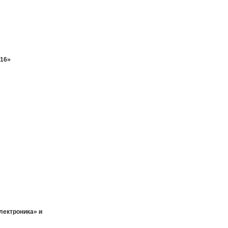
016»
ектроника» и