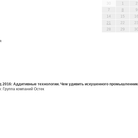
30
1
2
7
8
9
14
15
1
21
22
2
28
29
3
я
 2016: Аддитивные технологии. Чем удивить искушенного промышленник
р: Группа компаний Остек