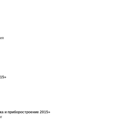
ния
015»
а и приборостроение 2015»
рг