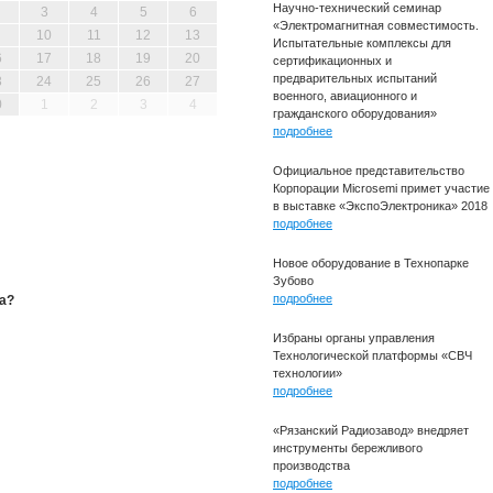
Научно-технический семинар
3
4
5
6
«Электромагнитная совместимость.
10
11
12
13
Испытательные комплексы для
6
17
18
19
20
сертификационных и
предварительных испытаний
3
24
25
26
27
военного, авиационного и
0
1
2
3
4
гражданского оборудования»
подробнее
Официальное представительство
Корпорации Microsemi примет участие
в выставке «ЭкспоЭлектроника» 2018
подробнее
Новое оборудование в Технопарке
Зубово
подробнее
а?
Избраны органы управления
Технологической платформы «СВЧ
технологии»
подробнее
«Рязанский Радиозавод» внедряет
инструменты бережливого
производства
подробнее