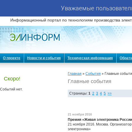
Уважаемые пользователи
Информационный портал по технологиям производства элект
О проекте
Новости и события
Техническая информация
Обратн
Главная
»
События
» Главные событ
Скоро!
Главные события
Событий нет.
Страницы:
1
2
3
4
5
>>
21 ноября 2016
Премия «Живая электроника России
21 ноября 2016. Москва. Организато
электроника»