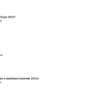
 Expo 2015"
ША
ия
а и приборостроение 2014»
рг