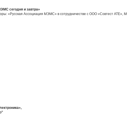
ЭМС сегодня и завтра»
аторы: «Русская Ассоциация МЭМС» в сотрудничестве с ООО «Совтест АТЕ», М
ектроника»,
o"