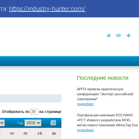
та:
https://industry-hunter.com/
Последние новости
АРПЭ провела практическую
конференцию "Экспорт российской
электроники"
подробнее
Отображать по
на странице
Портфельная компания РОСНАНО
«РСТ-Инвент» разработала RFID-
Год:
метки нового поколения WinnyTag Duo
подробнее
р
чт
пт
сб
вс