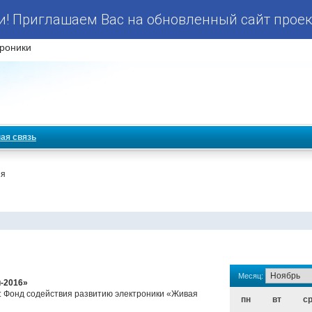
! Приглашаем Вас на обновленный сайт проек
роники
ая связь
ия
Месяц:
-2016»
р: Фонд содействия развитию электроники «Живая
пн
вт
с