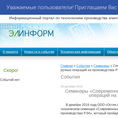
Уважаемые пользователи! Приглашаем Вас 
Информационный портал по технологиям производства элект
О проекте
Новости и события
Техническая информация
Обратн
Главная
»
События
»
Семинары
» Се
Скоро!
ручных операций на производствах 
События
Событий нет.
06 декабря 2016
Семинары «Современны
операций на
В декабре 2016 года ООО «Остек-
техническом семинаре «Современные
производствах РЭА», который пройде