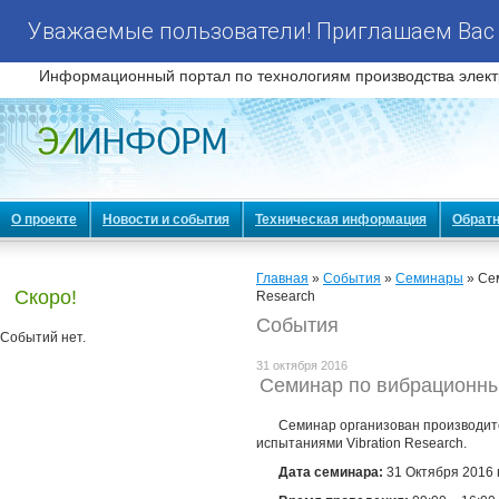
Уважаемые пользователи! Приглашаем Вас 
Информационный портал по технологиям производства элект
О проекте
Новости и события
Техническая информация
Обратн
Главная
»
События
»
Семинары
» Се
Скоро!
Research
События
Событий нет.
31 октября 2016
Семинар по вибрационным
Cеминар организован производи
испытаниями Vibration Research.
Дата семинара:
31 Октября 2016 г