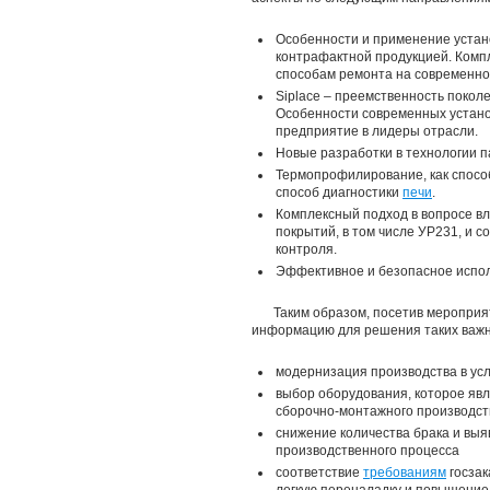
Особенности и применение устано
контрафактной продукцией. Комп
способам ремонта на современно
Siplace – преемственность покол
Особенности современных устан
предприятие в лидеры отрасли.
Новые разработки в технологии п
Термопрофилирование, как способ
способ диагностики
печи
.
Комплексный подход в вопросе в
покрытий, в том числе УР231, и 
контроля.
Эффективное и безопасное испо
Таким образом, посетив мероприя
информацию для решения таких важны
модернизация производства в ус
выбор оборудования, которое яв
сборочно-монтажного производст
снижение количества брака и вы
производственного процесса
соответствие
требованиям
госзак