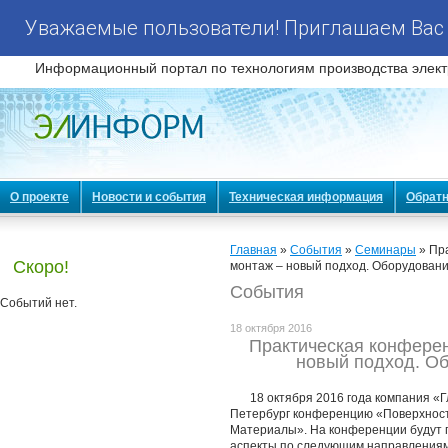
Уважаемые пользователи! Приглашаем Вас 
Информационный портал по технологиям производства элект
О проекте
Новости и события
Техническая информация
Обратн
Главная
»
События
»
Семинары
» Пр
Скоро!
монтаж – новый подход. Оборудован
События
Событий нет.
18 октября 2016
Практическая конфере
новый подход. О
18 октября 2016 года компания «Г
Петербург конференцию «Поверхност
Материалы». На конференции будут 
аспекты по следующим направлениям