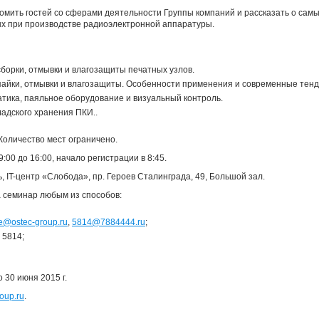
омить гостей со сферами деятельности Группы компаний и рассказать о сам
х при производстве радиоэлектронной аппаратуры.
борки, отмывки и влагозащиты печатных узлов.
пайки, отмывки и влагозащиты. Особенности применения и современные тенд
тика, паяльное оборудование и визуальный контроль.
адского хранения ПКИ..
Количество мест ограничено.
09:00 до 16:00, начало регистрации в 8:45.
ль, IT-центр «Слобода», пр. Героев Сталинграда, 49, Большой зал.
 семинар любым из способов:
e@ostec-group.ru
,
5814@7884444.ru
;
 5814;
 30 июня 2015 г.
oup.ru
.