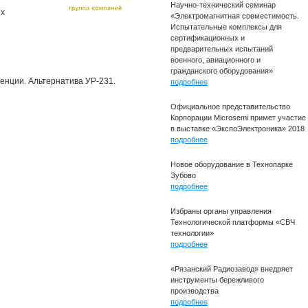
Научно-технический семинар
ых
«Электромагнитная совместимость.
Испытательные комплексы для
сертификационных и
предварительных испытаний
военного, авиационного и
гражданского оборудования»
енции. Альтернатива УР-231.
подробнее
Официальное представительство
Корпорации Microsemi примет участие
в выставке «ЭкспоЭлектроника» 2018
подробнее
Новое оборудование в Технопарке
Зубово
подробнее
Избраны органы управления
Технологической платформы «СВЧ
технологии»
подробнее
«Рязанский Радиозавод» внедряет
инструменты бережливого
производства
подробнее