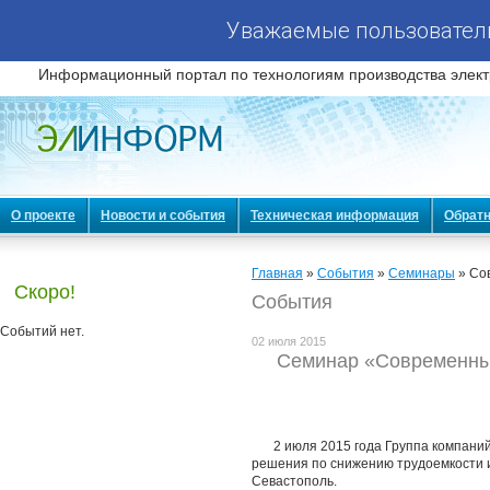
Уважаемые пользователи
Информационный портал по технологиям производства элект
О проекте
Новости и события
Техническая информация
Обратн
Главная
»
События
»
Семинары
» Со
Скоро!
События
Событий нет.
02 июля 2015
Семинар «Современные
2 июля 2015 года Группа компани
решения по снижению трудоемкости и
Севастополь.