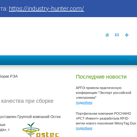
та:
https://industry-hunter.com/
Последние новости
борке РЭА
АРПЭ провела практическую
конференцию "Экспорт российской
электроники"
качества при сборке
подробнее
Портфельная компания РОСНАНО
доставлен Группой компаний Остек
«РСТ-Инвент» разработала RFID-
метки нового поколения WinnyTag Duo
ные
подробнее
а», г.