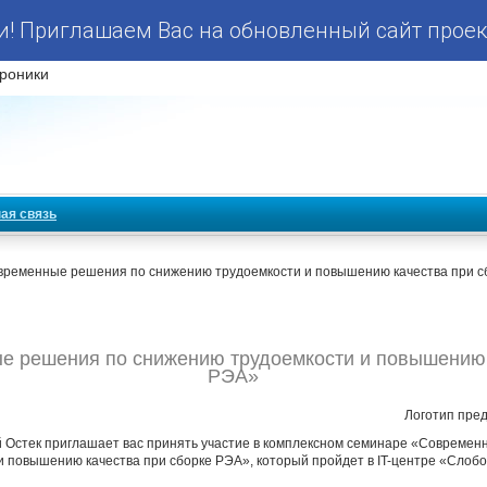
! Приглашаем Вас на обновленный сайт проек
роники
ая связь
временные решения по снижению трудоемкости и повышению качества при с
 решения по снижению трудоемкости и повышению 
РЭА»
Логотип пре
й Остек приглашает вас принять участие в комплексном семинаре «Современ
 повышению качества при сборке РЭА», который пройдет в IT-центре «Слобод