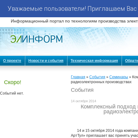
Уважаемые пользователи! Приглашаем Вас 
Информационный портал по технологиям производства элект
О проекте
Новости и события
Техническая информация
Обратн
Главная
»
События
»
Семинары
» Ко
Скоро!
радиоэлектронных производствах
События
Событий нет.
14 октября 2014
Комплексный подход 
радиоэлектр
14 и 15 октября 2014 года компан
АртТул» приглашает вас принять уча