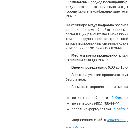
«Комплексный подход к оснащению р
радиоэлектронных производствах», к
городе Калуге, в конференц-зале гос
Plaza».
На семинаре будут подробно рассмо
решения для ручной пайки, вопросы 
организации рабочих мест монтажник
тема неразрушающего контроля; осо
автоматизированным системам хране
измерения геометрических величин.
Место и время проведения
: г. К
гостиницы «Kaluga Plaza».
Время проведения
: с 9:00 до 18:
Заявки на участие принимаются до
бесплатное.
Вы можете зарегистрироваться на
по электронной почте
info@ostec-
по телефону (495) 788-44-44
заполнив форму заявки
на сайте 
Информация с сайта
www.ostec-gr
все события