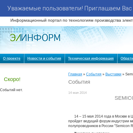
Уважаемые пользователи! Приглашаем Вас 
Информационный портал по технологиям производства элект
О проекте
Новости и события
Техническая информация
Обратн
Главная
»
События
»
Выставки
» Semi
Скоро!
События
Событий нет.
14 мая 2014
SEMICO
14 – 15 мая 2014 года в Москве в
пройдет ведущий форум индустрии м
полупроводников в России "Semicon R